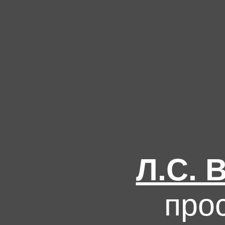
Л.С.
про